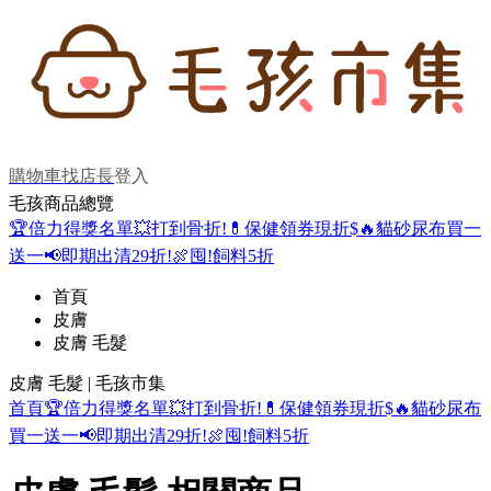
購物車
找店長
登入
毛孩商品總覽
🏆倍力得獎名單
💥打到骨折!
💊保健領券現折$
🔥貓砂尿布買一
送一
📢即期出清29折!
🍖囤!飼料5折
首頁
皮膚
皮膚 毛髮
皮膚 毛髮 | 毛孩市集
首頁
🏆倍力得獎名單
💥打到骨折!
💊保健領券現折$
🔥貓砂尿布
買一送一
📢即期出清29折!
🍖囤!飼料5折