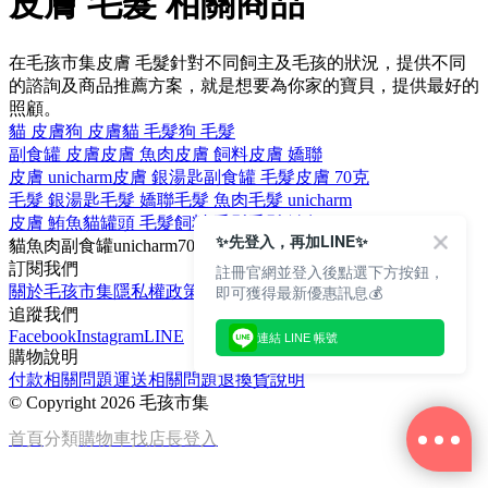
皮膚 毛髮 相關商品
在毛孩市集皮膚 毛髮針對不同飼主及毛孩的狀況，提供不同
的諮詢及商品推薦方案，就是想要為你家的寶貝，提供最好的
照顧。
貓 皮膚
狗 皮膚
貓 毛髮
狗 毛髮
副食罐 皮膚
皮膚 魚肉
皮膚 飼料
皮膚 嬌聯
皮膚 unicharm
皮膚 銀湯匙
副食罐 毛髮
皮膚 70克
毛髮 銀湯匙
毛髮 嬌聯
毛髮 魚肉
毛髮 unicharm
皮膚 鮪魚
貓罐頭 毛髮
飼料 毛髮
毛髮 鮪魚
✨先登入，再加LINE✨
貓
魚肉
副食罐
unicharm
70克
訂閱我們
註冊官網並登入後點選下方按鈕，
即可獲得最新優惠訊息💰
關於毛孩市集
隱私權政策
文章
追蹤我們
Facebook
Instagram
LINE
連結 LINE 帳號
購物說明
付款相關問題
運送相關問題
退換貨說明
©
Copyright 2026 毛孩市集
首頁
分類
購物車
找店長
登入