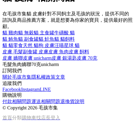
在毛孩市集貓 皮膚針對不同飼主及毛孩的狀況，提供不同的
諮詢及商品推薦方案，就是想要為你家的寶貝，提供最好的照
顧。
貓 雞肉
貓 無穀
貓 主食罐
牛磺酸 貓
貓 鮪魚
貓 副食罐
貓 鮭魚
貓 貓飼料
貓 貓零食
天然 貓
狗 皮膚
汪喵星球 貓
皮膚 毛髮
副食罐 皮膚
皮膚 魚肉
皮膚 飼料
皮膚 嬌聯
皮膚 unicharm
皮膚 銀湯匙
皮膚 70克
毛髮
魚肉
嬌聯
70克
unicharm
訂閱我們
關於毛孩市集
隱私權政策
文章
追蹤我們
Facebook
Instagram
LINE
購物說明
付款相關問題
運送相關問題
退換貨說明
©
Copyright 2026 毛孩市集
首頁
分類
購物車
找店長
登入