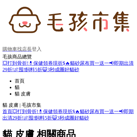
購物車
找店長
登入
毛孩商品總覽
💥打到骨折!
💊保健領券現折$
🔥貓砂尿布買一送一
📢即期出清
29折!
🍖囤!飼料5折
😺3秒成團好貓砂
首頁
貓
貓 皮膚
貓 皮膚 | 毛孩市集
首頁
💥打到骨折!
💊保健領券現折$
🔥貓砂尿布買一送一
📢即期
出清29折!
🍖囤!飼料5折
😺3秒成團好貓砂
貓 皮膚 相關商品