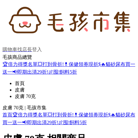
購物車
找店長
登入
毛孩商品總覽
🏆倍力得獎名單
💥打到骨折!
💊保健領券現折$
🔥貓砂尿布買一
送一
📢即期出清29折!
🍖囤!飼料5折
首頁
皮膚
皮膚 70克
皮膚 70克 | 毛孩市集
首頁
🏆倍力得獎名單
💥打到骨折!
💊保健領券現折$
🔥貓砂尿布
買一送一
📢即期出清29折!
🍖囤!飼料5折