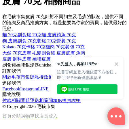
皮膚 70克 相關商品
在毛孩市集皮膚 70克針對不同飼主及毛孩的狀況，提供不同
的諮詢及商品推薦方案，就是想要為你家的寶貝，提供最好的
照顧。
貓 70克
副食罐 70克
貓 皮膚
鮪魚 70克
狗 皮膚
副食 70克
餐罐 70克
營養 70克
Kakato 70克
卡格 70克
雞肉 70克
餐包 70克
天然 70克
皮膚 毛髮
副食罐 皮膚
皮膚 魚肉
皮膚 飼料
皮膚 嬌聯
皮膚 unicharm
皮膚 銀湯匙
✨先登入，再加LINE✨
副食罐
嬌聯
銀湯匙
unicharm
毛髮
訂閱我們
註冊官網並登入後點選下方按鈕，
即可獲得最新優惠訊息💰
關於毛孩市集
隱私權政策
文章
追蹤我們
Facebook
Instagram
LINE
連結 LINE 帳號
購物說明
付款相關問題
運送相關問題
退換貨說明
©
Copyright 2026 毛孩市集
首頁
分類
購物車
找店長
登入