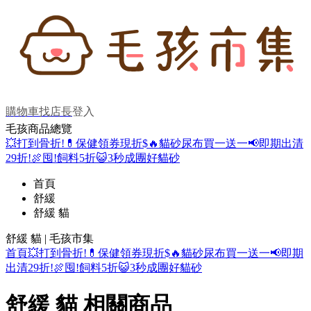
購物車
找店長
登入
毛孩商品總覽
💥打到骨折!
💊保健領券現折$
🔥貓砂尿布買一送一
📢即期出清
29折!
🍖囤!飼料5折
😺3秒成團好貓砂
首頁
舒緩
舒緩 貓
舒緩 貓 | 毛孩市集
首頁
💥打到骨折!
💊保健領券現折$
🔥貓砂尿布買一送一
📢即期
出清29折!
🍖囤!飼料5折
😺3秒成團好貓砂
舒緩 貓 相關商品