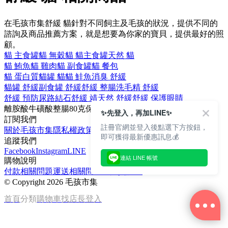
在毛孩市集舒緩 貓針對不同飼主及毛孩的狀況，提供不同的
諮詢及商品推薦方案，就是想要為你家的寶貝，提供最好的照
顧。
貓 主食罐
貓 無穀
貓 貓主食罐
天然 貓
貓 鮪魚
貓 雞肉
貓 副食罐
貓 餐包
貓 蛋白質
貓罐 貓
貓 鮭魚
消臭 舒緩
貓罐 舒緩
副食罐 舒緩
舒緩 整腸
洗毛精 舒緩
舒緩 預防尿路結石
舒緩 靖
天然 舒緩
舒緩 保護眼睛
離胺酸
牛磺酸
整腸
80克
保護眼睛
✨先登入，再加LINE✨
訂閱我們
註冊官網並登入後點選下方按鈕，
關於毛孩市集
隱私權政策
文章
即可獲得最新優惠訊息💰
追蹤我們
Facebook
Instagram
LINE
連結 LINE 帳號
購物說明
付款相關問題
運送相關問題
退換貨說明
©
Copyright 2026 毛孩市集
首頁
分類
購物車
找店長
登入