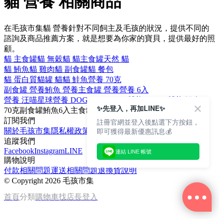
貓 營養 相關商品
在毛孩市集貓 營養針對不同飼主及毛孩的狀況，提供不同的
諮詢及商品推薦方案，就是想要為你家的寶貝，提供最好的照
顧。
貓 主食罐
貓 無穀
貓 貓主食罐
天然 貓
貓 鮪魚
貓 雞肉
貓 副食罐
貓 餐包
貓 蛋白質
貓罐 貓
貓 鮭魚
營養 70克
副食罐 營養
鮪魚 營養
主食罐 營養
營養 6入
營養 汪喵星球
營養 DOG CAT STAR
營養 AIXIA
營養 鮮肉
✨先登入，再加LINE✨
70克
副食罐
鮪魚
6入
主食罐
訂閱我們
註冊官網並登入後點選下方按鈕，
即可獲得最新優惠訊息💰
關於毛孩市集
隱私權政策
文章
追蹤我們
Facebook
Instagram
LINE
連結 LINE 帳號
購物說明
付款相關問題
運送相關問題
退換貨說明
©
Copyright 2026 毛孩市集
首頁
分類
購物車
找店長
登入