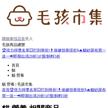
購物車
找店長
登入
毛孩商品總覽
🏆倍力得獎名單
💥打到骨折!
💊保健領券現折$
🔥貓砂尿布買一
送一
📢即期出清29折!
🍖囤!飼料5折
首頁
貓
貓 營養
貓 營養 | 毛孩市集
首頁
🏆倍力得獎名單
💥打到骨折!
💊保健領券現折$
🔥貓砂尿布
買一送一
📢即期出清29折!
🍖囤!飼料5折