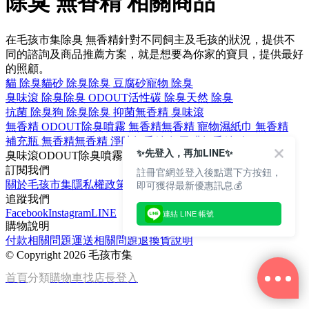
除臭 無香精 相關商品
在毛孩市集除臭 無香精針對不同飼主及毛孩的狀況，提供不
同的諮詢及商品推薦方案，就是想要為你家的寶貝，提供最好
的照顧。
貓 除臭
貓砂 除臭
除臭 豆腐砂
寵物 除臭
臭味滾 除臭
除臭 ODOUT
活性碳 除臭
天然 除臭
抗菌 除臭
狗 除臭
除臭 抑菌
無香精 臭味滾
無香精 ODOUT
除臭噴霧 無香精
無香精 寵物
濕紙巾 無香精
補充瓶 無香精
無香精 淨味
無香精 無甲醛
無香精 狗
✨先登入，再加LINE✨
臭味滾
ODOUT
除臭噴霧
寵物
濕紙巾
訂閱我們
註冊官網並登入後點選下方按鈕，
即可獲得最新優惠訊息💰
關於毛孩市集
隱私權政策
文章
追蹤我們
Facebook
Instagram
LINE
連結 LINE 帳號
購物說明
付款相關問題
運送相關問題
退換貨說明
©
Copyright 2026 毛孩市集
首頁
分類
購物車
找店長
登入