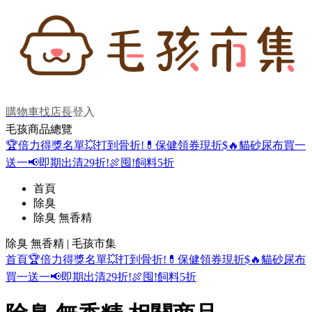
購物車
找店長
登入
毛孩商品總覽
🏆倍力得獎名單
💥打到骨折!
💊保健領券現折$
🔥貓砂尿布買一
送一
📢即期出清29折!
🍖囤!飼料5折
首頁
除臭
除臭 無香精
除臭 無香精 | 毛孩市集
首頁
🏆倍力得獎名單
💥打到骨折!
💊保健領券現折$
🔥貓砂尿布
買一送一
📢即期出清29折!
🍖囤!飼料5折