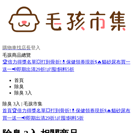
購物車
找店長
登入
毛孩商品總覽
🏆倍力得獎名單
💥打到骨折!
💊保健領券現折$
🔥貓砂尿布買一
送一
📢即期出清29折!
🍖囤!飼料5折
首頁
除臭
除臭 3入
除臭 3入 | 毛孩市集
首頁
🏆倍力得獎名單
💥打到骨折!
💊保健領券現折$
🔥貓砂尿布
買一送一
📢即期出清29折!
🍖囤!飼料5折