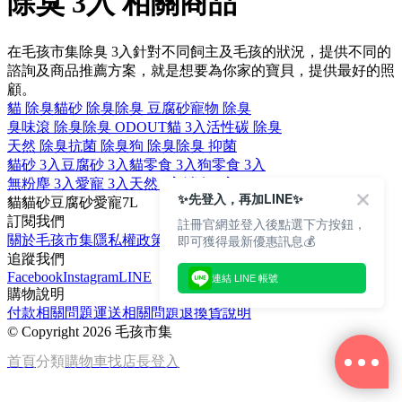
除臭 3入 相關商品
在毛孩市集除臭 3入針對不同飼主及毛孩的狀況，提供不同的
諮詢及商品推薦方案，就是想要為你家的寶貝，提供最好的照
顧。
貓 除臭
貓砂 除臭
除臭 豆腐砂
寵物 除臭
臭味滾 除臭
除臭 ODOUT
貓 3入
活性碳 除臭
天然 除臭
抗菌 除臭
狗 除臭
除臭 抑菌
貓砂 3入
豆腐砂 3入
貓零食 3入
狗零食 3入
無粉塵 3入
愛寵 3入
天然 3入
消臭 3入
✨先登入，再加LINE✨
貓
貓砂
豆腐砂
愛寵
7L
訂閱我們
註冊官網並登入後點選下方按鈕，
即可獲得最新優惠訊息💰
關於毛孩市集
隱私權政策
文章
追蹤我們
Facebook
Instagram
LINE
連結 LINE 帳號
購物說明
付款相關問題
運送相關問題
退換貨說明
©
Copyright 2026 毛孩市集
首頁
分類
購物車
找店長
登入