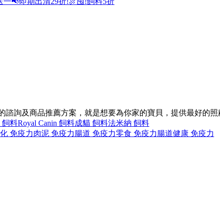
送一
📢即期出清29折!
🍖囤!飼料5折
同的諮詢及商品推薦方案，就是想要為你家的寶貝，提供最好的照
 飼料
Royal Canin 飼料
成貓 飼料
法米納 飼料
化 免疫力
肉泥 免疫力
腸道 免疫力
零食 免疫力
腸道健康 免疫力