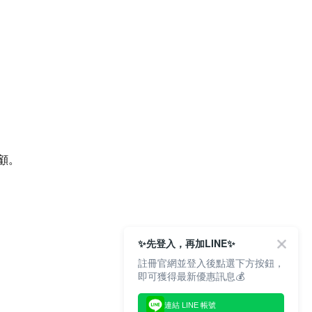
顧。
✨先登入，再加LINE✨
註冊官網並登入後點選下方按鈕，
即可獲得最新優惠訊息💰
連結 LINE 帳號