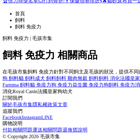
🏆倍力得獎名單
💥打到骨折!
💊保健領券現折$
🔥貓砂尿布買一
首頁
飼料
飼料 免疫力
飼料 免疫力 | 毛孩市集
飼料 免疫力 相關商品
在毛孩市集飼料 免疫力針對不同飼主及毛孩的狀況，提供不
狗 飼料
貓 飼料
成犬 飼料
飼料 雞肉
無穀 飼料
飼料 消化
法國皇家
Farmina 飼料
貓 免疫力
狗 免疫力
益生菌 免疫力
狗飼料 免疫力
消
消化
Royal Canin
法國皇家
狗
幼犬
訂閱我們
關於毛孩市集
隱私權政策
文章
追蹤我們
Facebook
Instagram
LINE
購物說明
付款相關問題
運送相關問題
退換貨說明
©
Copyright 2026 毛孩市集