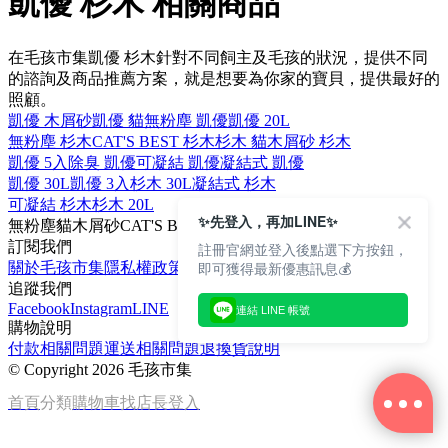
凱優 杉木 相關商品
在毛孩市集凱優 杉木針對不同飼主及毛孩的狀況，提供不同
的諮詢及商品推薦方案，就是想要為你家的寶貝，提供最好的
照顧。
凱優 木屑砂
凱優 貓
無粉塵 凱優
凱優 20L
無粉塵 杉木
CAT'S BEST 杉木
杉木 貓
木屑砂 杉木
凱優 5入
除臭 凱優
可凝結 凱優
凝結式 凱優
凱優 30L
凱優 3入
杉木 30L
凝結式 杉木
可凝結 杉木
杉木 20L
✨先登入，再加LINE✨
無粉塵
貓
木屑砂
CAT'S BEST
凝結式
訂閱我們
註冊官網並登入後點選下方按鈕，
即可獲得最新優惠訊息💰
關於毛孩市集
隱私權政策
文章
追蹤我們
Facebook
Instagram
LINE
連結 LINE 帳號
購物說明
付款相關問題
運送相關問題
退換貨說明
©
Copyright 2026 毛孩市集
首頁
分類
購物車
找店長
登入