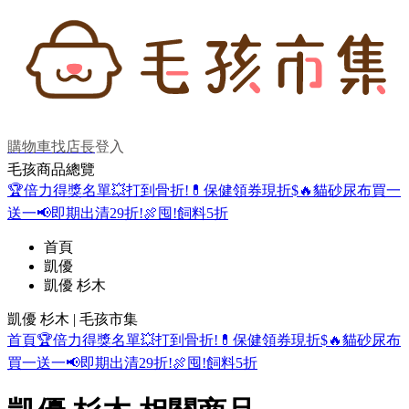
購物車
找店長
登入
毛孩商品總覽
🏆倍力得獎名單
💥打到骨折!
💊保健領券現折$
🔥貓砂尿布買一
送一
📢即期出清29折!
🍖囤!飼料5折
首頁
凱優
凱優 杉木
凱優 杉木 | 毛孩市集
首頁
🏆倍力得獎名單
💥打到骨折!
💊保健領券現折$
🔥貓砂尿布
買一送一
📢即期出清29折!
🍖囤!飼料5折