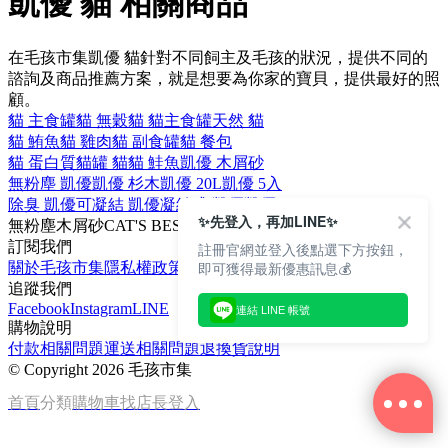
凱優 貓 相關商品
在毛孩市集凱優 貓針對不同飼主及毛孩的狀況，提供不同的
諮詢及商品推薦方案，就是想要為你家的寶貝，提供最好的照
顧。
貓 主食罐
貓 無穀
貓 貓主食罐
天然 貓
貓 鮪魚
貓 雞肉
貓 副食罐
貓 餐包
貓 蛋白質
貓罐 貓
貓 鮭魚
凱優 木屑砂
無粉塵 凱優
凱優 杉木
凱優 20L
凱優 5入
除臭 凱優
可凝結 凱優
凝結式 凱優
凱優 30L
✨先登入，再加LINE✨
無粉塵
木屑砂
CAT'S BEST
20L
杉木
訂閱我們
註冊官網並登入後點選下方按鈕，
即可獲得最新優惠訊息💰
關於毛孩市集
隱私權政策
文章
追蹤我們
Facebook
Instagram
LINE
連結 LINE 帳號
購物說明
付款相關問題
運送相關問題
退換貨說明
©
Copyright 2026 毛孩市集
首頁
分類
購物車
找店長
登入