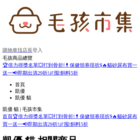
購物車
找店長
登入
毛孩商品總覽
🏆倍力得獎名單
💥打到骨折!
💊保健領券現折$
🔥貓砂尿布買一
送一
📢即期出清29折!
🍖囤!飼料5折
首頁
凱優
凱優 貓
凱優 貓 | 毛孩市集
首頁
🏆倍力得獎名單
💥打到骨折!
💊保健領券現折$
🔥貓砂尿布
買一送一
📢即期出清29折!
🍖囤!飼料5折