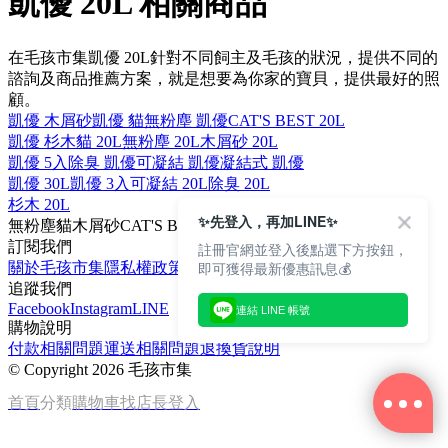
凱優 20L 相關商品
在毛孩市集凱優 20L針對不同飼主及毛孩的狀況，提供不同的
諮詢及商品推薦方案，就是想要為你家的寶貝，提供最好的照
顧。
凱優 木屑砂
凱優 貓
無粉塵 凱優
CAT'S BEST 20L
凱優 杉木
貓 20L
無粉塵 20L
木屑砂 20L
凱優 5入
除臭 凱優
可凝結 凱優
凝結式 凱優
凱優 30L
凱優 3入
可凝結 20L
除臭 20L
杉木 20L
✨先登入，再加LINE✨
無粉塵
貓
木屑砂
CAT'S BEST
可凝結
訂閱我們
註冊官網並登入後點選下方按鈕，
即可獲得最新優惠訊息💰
關於毛孩市集
隱私權政策
文章
追蹤我們
Facebook
Instagram
LINE
連結 LINE 帳號
購物說明
付款相關問題
運送相關問題
退換貨說明
©
Copyright 2026 毛孩市集
首頁
分類
購物車
找店長
登入