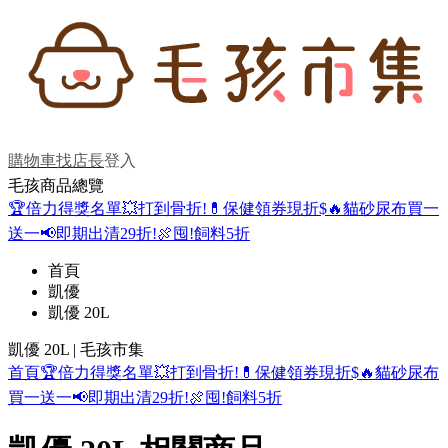
購物車
找店長
登入
毛孩商品總覽
🏆倍力得獎名單
💥打到骨折!
💊保健領券現折$
🔥貓砂尿布買一
送一
📢即期出清29折!
🍖囤!飼料5折
首頁
凱優
凱優 20L
凱優 20L | 毛孩市集
首頁
🏆倍力得獎名單
💥打到骨折!
💊保健領券現折$
🔥貓砂尿布
買一送一
📢即期出清29折!
🍖囤!飼料5折