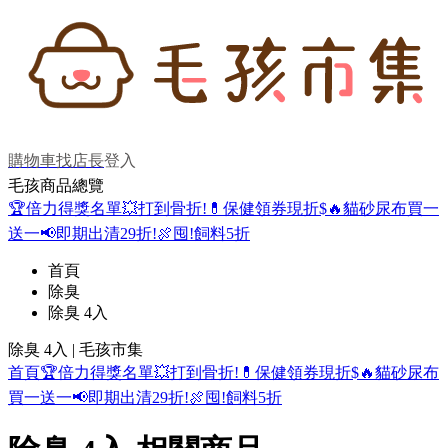
購物車
找店長
登入
毛孩商品總覽
🏆倍力得獎名單
💥打到骨折!
💊保健領券現折$
🔥貓砂尿布買一
送一
📢即期出清29折!
🍖囤!飼料5折
首頁
除臭
除臭 4入
除臭 4入 | 毛孩市集
首頁
🏆倍力得獎名單
💥打到骨折!
💊保健領券現折$
🔥貓砂尿布
買一送一
📢即期出清29折!
🍖囤!飼料5折